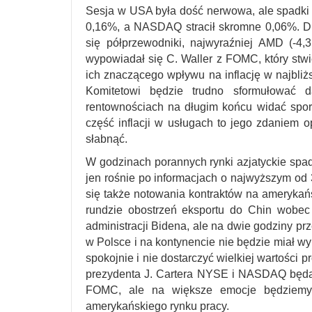
Sesja w USA była dość nerwowa, ale spadki 
0,16%, a NASDAQ stracił skromne 0,06%. Dr
się półprzewodniki, najwyraźniej AMD (-4
wypowiadał się C. Waller z FOMC, który stwie
ich znaczącego wpływu na inflację w najbli
Komitetowi będzie trudno sformułować d
rentownościach na długim końcu widać sporą 
część inflacji w usługach to jego zdaniem o
słabnąć.
W godzinach porannych rynki azjatyckie spad
jen rośnie po informacjach o najwyższym od 
się także notowania kontraktów na amerykańs
rundzie obostrzeń eksportu do Chin wobec
administracji Bidena, ale na dwie godziny pr
w Polsce i na kontynencie nie będzie miał w
spokojnie i nie dostarczyć wielkiej wartości 
prezydenta J. Cartera NYSE i NASDAQ będą
FOMC, ale na większe emocje będziemy 
amerykańskiego rynku pracy.