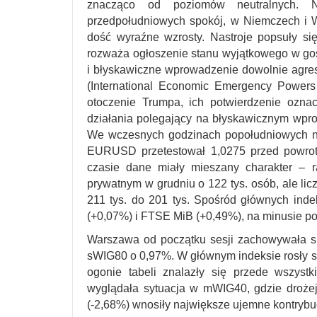
znacząco od poziomów neutralnych.
przedpołudniowych spokój, w Niemczech i W
dość wyraźne wzrosty. Nastroje popsuły si
rozważa ogłoszenie stanu wyjątkowego w go
i błyskawiczne wprowadzenie dowolnie agre
(International Economic Emergency Powers
otoczenie Trumpa, ich potwierdzenie ozna
działania polegający na błyskawicznym wpro
We wczesnych godzinach popołudniowych na
EURUSD przetestował 1,0275 przed powrot
czasie dane miały mieszany charakter – r
prywatnym w grudniu o 122 tys. osób, ale li
211 tys. do 201 tys. Spośród głównych ind
(+0,07%) i FTSE MiB (+0,49%), na minusie p
Warszawa od początku sesji zachowywała s
sWIG80 o 0,97%. W głównym indeksie rosły s
ogonie tabeli znalazły się przede wszyst
wyglądała sytuacja w mWIG40, gdzie drożeją
(-2,68%) wnosiły największe ujemne kontrybu