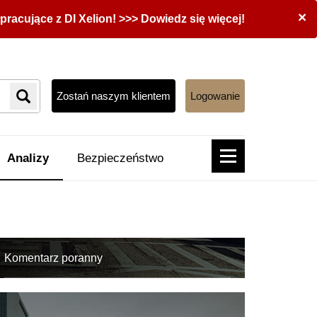
×
acujące z DI Xelion! >>> Dowiedz się więcej!
Zostań naszym klientem
Logowanie
Analizy
Bezpieczeństwo
Komentarz poranny