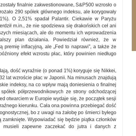
zostały finalnie zakwestionowane, S&P500 wzrosło o
ożało 290 spółek głównego indeksu, ale korygowały
,31%). O 2,51% spadał Palantir. Ciekawie w Paryżu
rdził m.in., że nie spodziewa się drakońskich ceł ani
ższych miesiącach, ale do momentu ich wprowadzenia
alszy plan działania. Powiedział również, że w
premię inflacyjną, ale „Fed to naprawi”, a także że
późniony efekt wzrostu płac, który powinien niedługo
ają, dość wyraźnie (o ponad 1%) koryguje się Nikkei,
32 lat wzroście płac w Japonii. Na minusach znajdują
kie indeksy, na co wpływ mają doniesienia o finalnej
 spółek półprzewodnikowych ze strony odchodzącej
zed otwarciem w Europie wydaje się, że początek sesji
yraźnego kierunku. Cała ona powinna przebiegać dość
prognostycznej, bo z uwagi na żałobę po śmierci byłego
 zamknięte. Wypowiadać się będzie piątka członków
musieli zapewne zaczekać do jutra i danych z