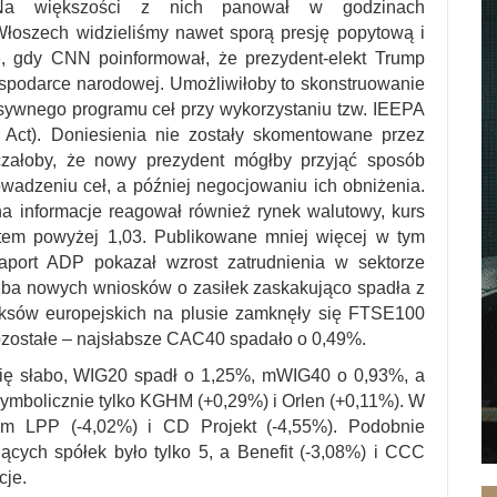
 Na większości z nich panował w godzinach
łoszech widzieliśmy nawet sporą presję popytową i
ę, gdy CNN poinformował, że prezydent-elekt Trump
spodarce narodowej. Umożliwiłoby to skonstruowanie
sywnego programu ceł przy wykorzystaniu tzw. IEEPA
 Act). Doniesienia nie zostały skomentowane przez
czałoby, że nowy prezydent mógłby przyjąć sposób
wadzeniu ceł, a później negocjowaniu ich obniżenia.
 informacje reagował również rynek walutowy, kurs
em powyżej 1,03. Publikowane mniej więcej w tym
aport ADP pokazał wzrost zatrudnienia w sektorze
czba nowych wniosków o zasiłek zaskakująco spadła z
eksów europejskich na plusie zamknęły się FTSE100
ozostałe – najsłabsze CAC40 spadało o 0,49%.
ię słabo, WIG20 spadł o 1,25%, mWIG40 o 0,93%, a
ymbolicznie tylko KGHM (+0,29%) i Orlen (+0,11%). W
kim LPP (-4,02%) i CD Projekt (-4,55%). Podobnie
cych spółek było tylko 5, a Benefit (-3,08%) i CCC
cje.