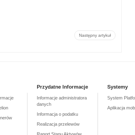
Następny artykuł
Przydatne Informacje
Systemy
ormacje
Informacje administratora
System Platf
danych
elion
Aplikacja mob
Informacja o podatku
tnerów
Realizacja przelewów
Raport Stanu Aktywów