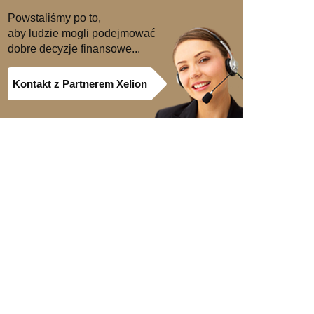
Powstaliśmy po to,
aby ludzie mogli podejmować
dobre decyzje finansowe...
Kontakt z Partnerem Xelion