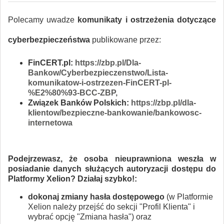
Polecamy uwadze
komunikaty i ostrzeżenia dotyczące
cyberbezpieczeństwa
publikowane przez:
FinCERT.pl:
https://zbp.pl/Dla-
Bankow/Cyberbezpieczenstwo/Lista-
komunikatow-i-ostrzezen-FinCERT-pl-
%E2%80%93-BCC-ZBP,
Związek Banków Polskich:
https://zbp.pl/dla-
klientow/bezpieczne-bankowanie/bankowosc-
internetowa
Podejrzewasz, że osoba nieuprawniona weszła w
posiadanie danych służących autoryzacji dostępu do
Platformy Xelion? Działaj szybko!:
dokonaj zmiany hasła dostępowego
(w Platformie
Xelion należy przejść do sekcji "Profil Klienta" i
wybrać opcję "Zmiana hasła") oraz