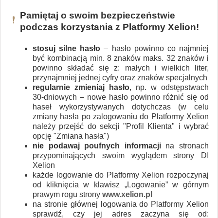
Pamiętaj o swoim bezpieczeństwie
podczas korzystania z Platformy Xelion!
stosuj silne hasło
– hasło powinno co najmniej
być kombinacją min. 8 znaków maks. 32 znaków i
powinno składać się z: małych i wielkich liter,
przynajmniej jednej cyfry oraz znaków specjalnych
regularnie zmieniaj hasło
, np. w odstępstwach
30-dniowych – nowe hasło powinno różnić się od
haseł wykorzystywanych dotychczas (w celu
zmiany hasła po zalogowaniu do Platformy Xelion
należy przejść do sekcji "Profil Klienta" i wybrać
opcję "Zmiana hasła")
nie podawaj poufnych informacji
na stronach
przypominających swoim wyglądem strony DI
Xelion
każde logowanie do Platformy Xelion rozpoczynaj
od kliknięcia w klawisz „Logowanie” w górnym
prawym rogu strony
www.xelion.pl
na stronie głównej logowania do Platformy Xelion
sprawdź, czy jej adres zaczyna się od: