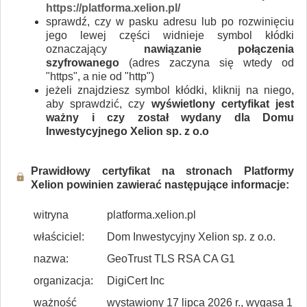
https://platforma.xelion.pl/
sprawdź, czy w pasku adresu lub po rozwinięciu
jego lewej części widnieje symbol kłódki
oznaczający
nawiązanie połączenia
szyfrowanego
(adres zaczyna się wtedy od
"https", a nie od "http")
jeżeli znajdziesz symbol kłódki, kliknij na niego,
aby sprawdzić, czy
wyświetlony certyfikat jest
ważny i czy został wydany dla Domu
Inwestycyjnego Xelion sp. z o.o
Prawidłowy certyfikat na stronach Platformy
Xelion powinien zawierać następujące informacje:
witryna
platforma.xelion.pl
właściciel:
Dom Inwestycyjny Xelion sp. z o.o.
nazwa:
GeoTrust TLS RSA CA G1
organizacja:
DigiCert Inc
ważność
wystawiony 17 lipca 2026 r., wygasa 1