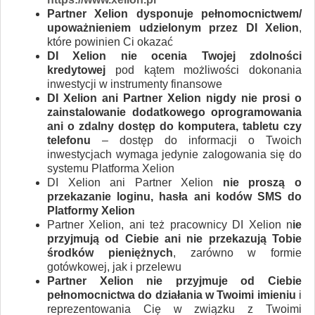
Partner Xelion dysponuje pełnomocnictwem/
upoważnieniem udzielonym przez DI Xelion
,
które powinien Ci okazać
DI Xelion nie ocenia Twojej zdolności
kredytowej
pod kątem możliwości dokonania
inwestycji w instrumenty finansowe
DI Xelion ani Partner Xelion nigdy nie prosi o
zainstalowanie dodatkowego oprogramowania
ani o zdalny dostęp do komputera, tabletu czy
telefonu
– dostęp do informacji o Twoich
inwestycjach wymaga jedynie zalogowania się do
systemu Platforma Xelion
DI Xelion ani Partner Xelion
nie proszą o
przekazanie loginu, hasła ani kodów SMS do
Platformy Xelion
Partner Xelion, ani też pracownicy DI Xelion n
ie
przyjmują od Ciebie ani nie przekazują Tobie
środków pieniężnych
, zarówno w formie
gotówkowej, jak i przelewu
Partner Xelion nie przyjmuje od Ciebie
pełnomocnictwa do działania w Twoimi imieniu
i
reprezentowania Cię w związku z Twoimi