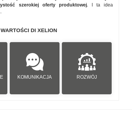
zystość szerokiej oferty produktowej
. I ta idea
n.
WARTOŚCI DI XELION
i
Wspieramy otwartą
Dbamy o rozwój
m
komunikację
IE
KOMUNIKACJA
ROZWÓJ