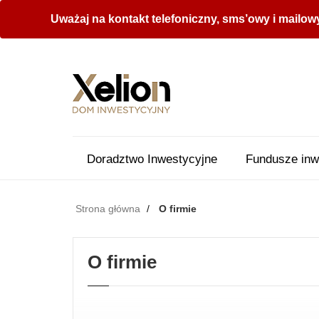
Uważaj na kontakt telefoniczny, sms’owy i mailow
Doradztwo Inwestycyjne
Fundusze inw
Strona główna
O firmie
O firmie