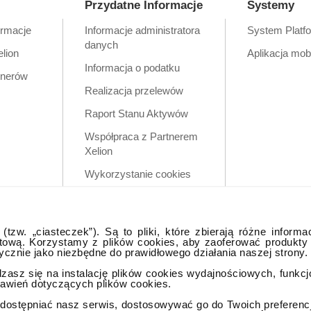
Przydatne Informacje
Systemy
ormacje
Informacje administratora
System Platf
danych
elion
Aplikacja mob
Informacja o podatku
tnerów
Realizacja przelewów
Raport Stanu Aktywów
Współpraca z Partnerem
Xelion
Wykorzystanie cookies
Zastrzeżenia prawne
Polityka prywatności w
tzw. „ciasteczek”). Są to pliki, które zbierają różne informa
aplikacji mobilnej
tową. Korzystamy z plików cookies, aby zaoferować produkty
tycznie jako niezbędne do prawidłowego działania naszej strony.
dzasz się na instalację plików cookies wydajnościowych, funkc
tawień dotyczących plików cookies.
ostępniać nasz serwis, dostosowywać go do Twoich preferencji,