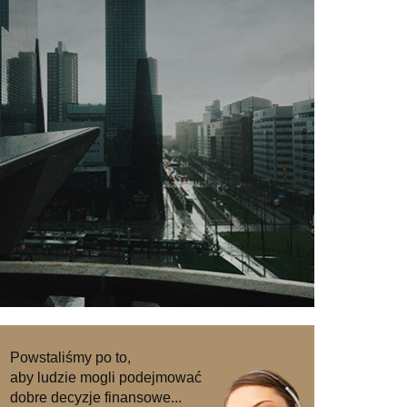
Powstaliśmy po to,
aby ludzie mogli podejmować
dobre decyzje finansowe...