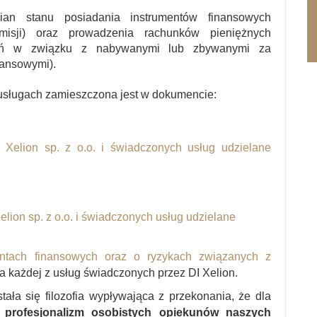
ian stanu posiadania instrumentów finansowych
misji) oraz prowadzenia rachunków pieniężnych
czeń w związku z nabywanymi lub zbywanymi za
nansowymi).
 usługach zamieszczona jest w dokumencie:
 Xelion sp. z o.o. i świadczonych usług udzielane
lion sp. z o.o. i świadczonych usług udzielane
entach finansowych oraz o ryzykach związanych z
a każdej z usług świadczonych przez DI Xelion.
ała się filozofia wypływająca z przekonania, że dla
t
profesjonalizm osobistych opiekunów naszych