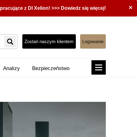
×
acujące z DI Xelion! >>> Dowiedz się więcej!
Zostań naszym klientem
Logowanie
Analizy
Bezpieczeństwo