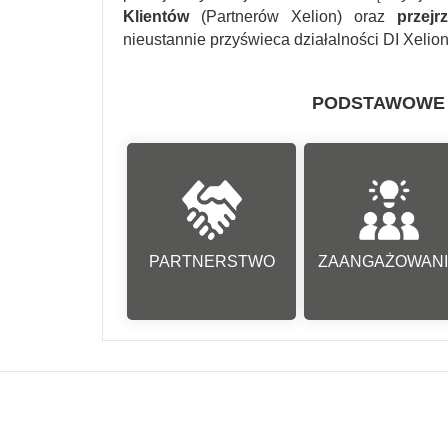
Klientów
(Partnerów Xelion) oraz
przejr
nieustannie przyświeca działalności DI Xelio
PODSTAWOWE 
Budujemy partnerskie
Działamy z pasją 
relacje
zaangażowanie
PARTNERSTWO
ZAANGAŻOWAN