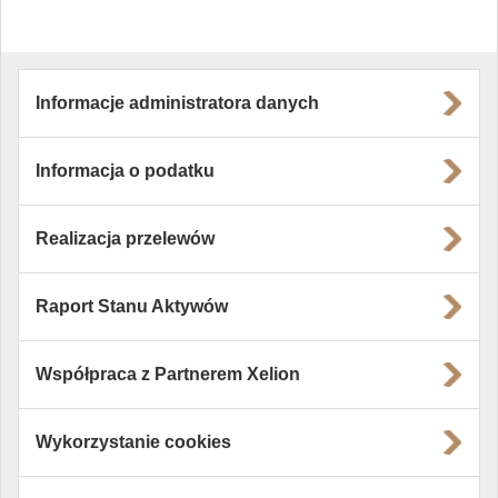
Informacje administratora danych
Informacja o podatku
Realizacja przelewów
Raport Stanu Aktywów
Współpraca z Partnerem Xelion
Wykorzystanie cookies