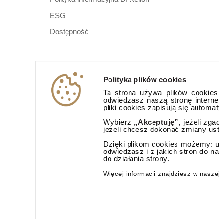
ESG
Dostępność
Polityka plików cookies
Ta strona używa plików cookies (
odwiedzasz naszą stronę interne
pliki cookies zapisują się automa
Wybierz
„Akceptuję”,
jeżeli zga
jeżeli chcesz dokonać zmiany us
Dzięki plikom cookies możemy: ud
odwiedzasz i z jakich stron do n
do działania strony.
Aplikacja mobi
Więcej informacji znajdziesz w nasze
© 2026 Dom Inwestycyjny Xelion sp. z o.o. Wszelkie prawa zast
Dom Inwestycyjny Xelion sp. z o.o., ul. Puławska 107, 02-595 