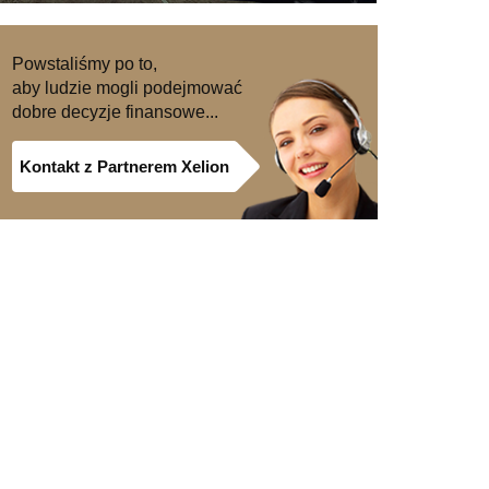
Powstaliśmy po to,
aby ludzie mogli podejmować
dobre decyzje finansowe...
Kontakt z Partnerem Xelion