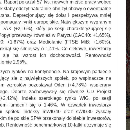
w. Raport pokazał 57 tys. nowych miejsc pracy wobec
ak słaby odczyt naturalnie obniżył obawy o ewentualne
sha. Deprecjonujący się dolar i perspektywa mniej
e wspomagały rynki europejskie. Największym wygranym
DAX (+2,16%), który po sesji charakteryzującej się
Popyt przeważył również w Paryżu (CAC40: +1,65%),
0: +1,67%) oraz Mediolanie (FTSE MiB: +1,60%).
nął się silniejszy o 1,41%. Co ciekawe, inwestorzy
ło się na wzrost ich dochodowości. Rentowność
ziomie 2,95%.
zych rynków na kontynencie. Na krajowym parkiecie
ający się z największych spółek, po wspinaczce na
orem wzrostów pozostawał Orlen (+4,78%), wspierany
owego. Dobrze zachowywały się również CD Projekt
+2,42%). Indeks szerokiego rynku WIG, po sesji
egiem, umocnił się o 1,46%. W czwartek inwestorzy
linii spółek. Indeksy mWIG40 oraz sWIG80 zyskały
im tle polskie SPW przekonały do siebie inwestorów,
 pb. Rentowność benchmarkowej 10-latki utrzymuje się