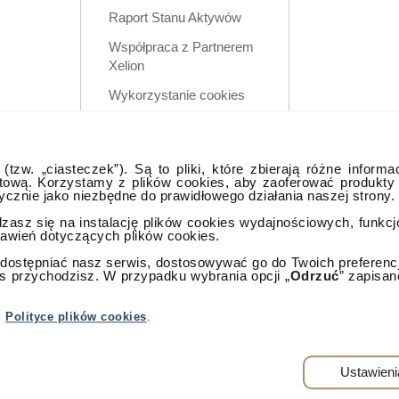
Raport Stanu Aktywów
Współpraca z Partnerem
Xelion
Wykorzystanie cookies
Zastrzeżenia prawne
Polityka prywatności w
tzw. „ciasteczek”). Są to pliki, które zbierają różne informa
aplikacji mobilnej
tową. Korzystamy z plików cookies, aby zaoferować produkty
tycznie jako niezbędne do prawidłowego działania naszej strony.
dzasz się na instalację plików cookies wydajnościowych, funkc
tawień dotyczących plików cookies.
ostępniać nasz serwis, dostosowywać go do Twoich preferencji,
as przychodzisz. W przypadku wybrania opcji „
Odrzuć
” zapisan
lna
j
Polityce plików cookies
.
rzeżone.
Warszawa
Ustawieni