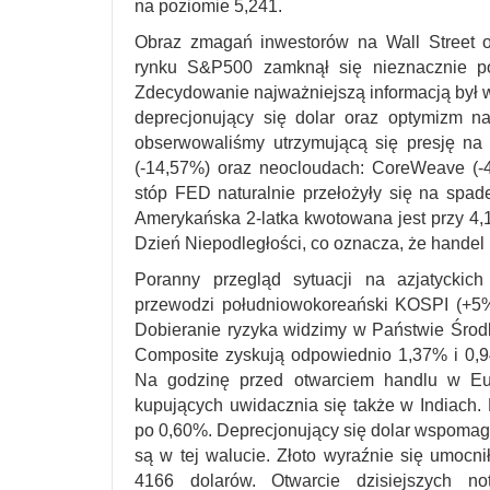
na poziomie 5,241.
Obraz zmagań inwestorów na Wall Street ok
rynku S&P500 zamknął się nieznacznie po
Zdecydowanie najważniejszą informacją był 
deprecjonujący się dolar oraz optymizm 
obserwowaliśmy utrzymującą się presję na
(-14,57%) oraz neocloudach: CoreWeave (-4
stóp FED naturalnie przełożyły się na spade
Amerykańska 2-latka kwotowana jest przy 4,1
Dzień Niepodległości, co oznacza, że handel 
Poranny przegląd sytuacji na azjatyckic
przewodzi południowokoreański KOSPI (+5%)
Dobieranie ryzyka widzimy w Państwie Środ
Composite zyskują odpowiednio 1,37% i 0,9
Na godzinę przed otwarciem handlu w Eur
kupujących uwidacznia się także w Indiach.
po 0,60%. Deprecjonujący się dolar wspomag
są w tej walucie. Złoto wyraźnie się umocnił
4166 dolarów. Otwarcie dzisiejszych n