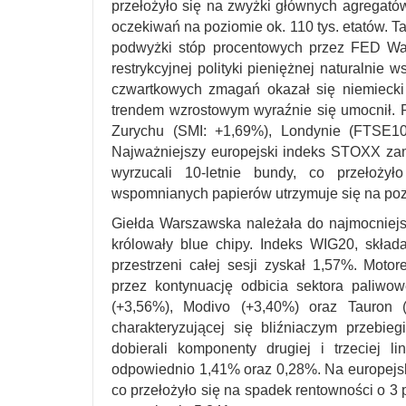
przełożyło się na zwyżki głównych agregató
oczekiwań na poziomie ok. 110 tys. etatów. T
podwyżki stóp procentowych przez FED War
restrykcyjnej polityki pieniężnej naturalni
czwartkowych zmagań okazał się niemiecki 
trendem wzrostowym wyraźnie się umocnił. 
Zurychu (SMI: +1,69%), Londynie (FTSE10
Najważniejszy europejski indeks STOXX zamk
wyrzucali 10-letnie bundy, co przełoży
wspomnianych papierów utrzymuje się na po
Giełda Warszawska należała do najmocniejs
królowały blue chipy. Indeks WIG20, skład
przestrzeni całej sesji zyskał 1,57%. Mot
przez kontynuację odbicia sektora paliw
(+3,56%), Modivo (+3,40%) oraz Tauron (
charakteryzującej się bliźniaczym przebi
dobierali komponenty drugiej i trzeciej 
odpowiednio 1,41% oraz 0,28%. Na europejsk
co przełożyło się na spadek rentowności o 3