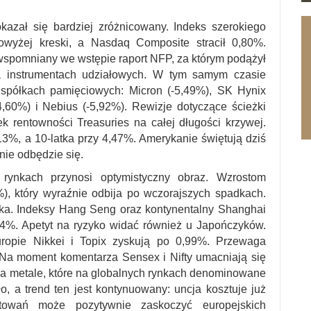
azał się bardziej zróżnicowany. Indeks szerokiego
wyżej kreski, a Nasdaq Composite stracił 0,80%.
wspomniany we wstępie raport NFP, za którym podążył
na instrumentach udziałowych. W tym samym czasie
 spółkach pamięciowych: Micron (-5,49%), SK Hynix
,60%) i Nebius (-5,92%). Rewizje dotyczące ścieżki
k rentowności Treasuries na całej długości krzywej.
3%, a 10-latka przy 4,47%. Amerykanie świętują dziś
nie odbędzie się.
h rynkach przynosi optymistyczny obraz. Wzrostom
, który wyraźnie odbija po wczorajszych spadkach.
ka. Indeksy Hang Seng oraz kontynentalny Shanghai
4%. Apetyt na ryzyko widać również u Japończyków.
opie Nikkei i Topix zyskują po 0,99%. Przewaga
 Na moment komentarza Sensex i Nifty umacniają się
a metale, które na globalnych rynkach denominowane
o, a trend ten jest kontynuowany: uncja kosztuje już
otowań może pozytywnie zaskoczyć europejskich