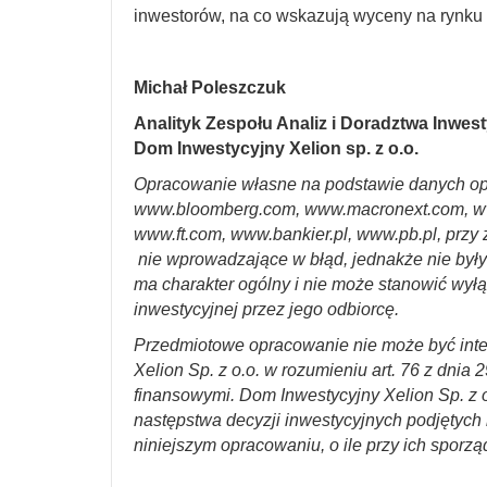
inwestorów, na co wskazują wyceny na rynku
Michał Poleszczuk
Analityk Zespołu Analiz i Doradztwa Inwes
Dom Inwestycyjny Xelion sp. z o.o.
Opracowanie własne na podstawie danych op
www.bloomberg.com, www.macronext.com, w
www.ft.com, www.bankier.pl, www.pb.pl, przy 
nie wprowadzające w błąd, jednakże nie był
ma charakter ogólny i nie może stanowić wyłą
inwestycyjnej przez jego odbiorcę.
Przedmiotowe opracowanie nie może być int
Xelion Sp. z o.o. w rozumieniu art. 76 z dnia 
finansowymi. Dom Inwestycyjny Xelion Sp. z o
następstwa decyzji inwestycyjnych podjętych n
niniejszym opracowaniu, o ile przy ich sporzą