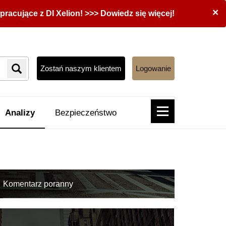
×
acujące z DI Xelion! >>> Dowiedz się więcej!
Zostań naszym klientem
Logowanie
Analizy
Bezpieczeństwo
Komentarz poranny