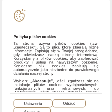
Władze i struktura spółki
Instytucje współpracujące
Polityka informacyjna DI Xelion
Polityka plików cookies
Ta strona używa plików cookies (tzw.
„ciasteczek”). Są to pliki, które zbierają różne
Zastrzeżenia prawne
informacje. Zapisują się w Twojej przeglądarce,
gdy odwiedzasz naszą stronę internetową.
Korzystamy z plików cookies, aby zaoferować
produkty i usługi na najwyższym poziomie.
ESG
Konieczne pliki cookies zapisują się
automatycznie jako niezbędne do prawidłowego
działania naszej strony.
Dostępność
Wybierz
„Akceptuję”,
jeżeli zgadzasz się na
instalację plików cookies wydajnościowych,
funkcjonalnych oraz reklamowych, lub
„Ustawienia”, jeżeli chcesz dokonać zmiany
ustawień dotyczących plików cookies.
PEŁNA WERSJA SERWISU
Dzięki plikom cookies możemy: udostępniać
Ustawienia
Odrzuć
nasz serwis, dostosowywać go do Twoich
preferencji, a także analizować, jakie strony
Akceptuję