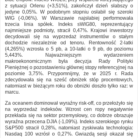
z sytuacji Orlenu (+3,51%), zakończył dzień słabszy o
jedyne 0,05%. W podobnym stopniu osłabił się szeroki
WIG (-0,06%). W Warszawie najsłabiej performowała
trzecia linia spółek. Indeks sWIG80, reprezentujący
najmniejsze podmioty, stracił 0,47%. Krajowi inwestorzy
decydowali się na wyprzedaż instrumentów o stałym
dochodzie niezależnie od tenoru. Rentowność 2-latki
(4,265%) wzrosła o 5 pb, a 10-latki o 9 pb, do poziomu
5,443%. Najważniejszym wydarzeniem
makroekonomicznym była decyzja Rady Polityki
Pieniężnej o pozostawieniu głównej stopy referencyjnej na
poziomie 3,75%. Przypomnijmy, że w 2025 r. Rada
zdecydowała się na sześć obniżek stóp procentowych,
natomiast w bieżącym roku do obniżki doszło tylko raz: w
marcu.
Za oceanem dominował wyraźny risk-off, co przełożyło się
na wyprzedaż indeksów. Wzrost cen ropy negatywnie
przekłada się na sektor przemysłowy, co dobrze obrazuje
wyraźna przecena DJIA (-1,09%). Indeks szerokiego rynku
S&P500 stracił 0,28%, natomiast zyskiwała technologia:
Nasdaq 100 wzrósł o 0,27%. Gwiazdą sesji okazał się