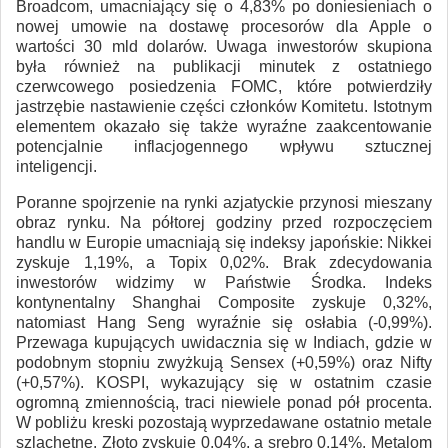
Broadcom, umacniający się o 4,83% po doniesieniach o
nowej umowie na dostawę procesorów dla Apple o
wartości 30 mld dolarów. Uwaga inwestorów skupiona
była również na publikacji minutek z ostatniego
czerwcowego posiedzenia FOMC, które potwierdziły
jastrzębie nastawienie części członków Komitetu. Istotnym
elementem okazało się także wyraźne zaakcentowanie
potencjalnie inflacjogennego wpływu sztucznej
inteligencji.
Poranne spojrzenie na rynki azjatyckie przynosi mieszany
obraz rynku. Na półtorej godziny przed rozpoczęciem
handlu w Europie umacniają się indeksy japońskie: Nikkei
zyskuje 1,19%, a Topix 0,02%. Brak zdecydowania
inwestorów widzimy w Państwie Środka. Indeks
kontynentalny Shanghai Composite zyskuje 0,32%,
natomiast Hang Seng wyraźnie się osłabia (-0,99%).
Przewaga kupujących uwidacznia się w Indiach, gdzie w
podobnym stopniu zwyżkują Sensex (+0,59%) oraz Nifty
(+0,57%). KOSPI, wykazujący się w ostatnim czasie
ogromną zmiennością, traci niewiele ponad pół procenta.
W pobliżu kreski pozostają wyprzedawane ostatnio metale
szlachetne. Złoto zyskuje 0,04%, a srebro 0,14%. Metalom