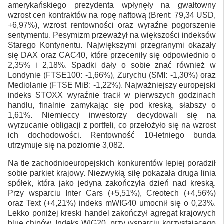
amerykańskiego prezydenta wpłynęły na gwałtowny
wzrost cen kontraktów na ropę naftową (Brent: 79,34 USD,
+6,97%), wzrost rentowności oraz wyraźne pogorszenie
sentymentu. Pesymizm przeważył na większości indeksów
Starego Kontynentu. Największymi przegranymi okazały
się DAX oraz CAC40, które przeceniły się odpowiednio o
2,35% i 2,18%. Spadki dały o sobie znać również w
Londynie (FTSE100: -1,66%), Zurychu (SMI: -1,30%) oraz
Mediolanie (FTSE MiB: -1,22%). Najważniejszy europejski
indeks STOXX wyraźnie tracił w pierwszych godzinach
handlu, finalnie zamykając się pod kreską, słabszy o
1,61%. Niemieccy inwestorzy decydowali się na
wyrzucanie obligacji z portfeli, co przełożyło się na wzrost
ich dochodowości. Rentowność 10-letniego bunda
utrzymuje się na poziomie 3,082.
Na tle zachodnioeuropejskich konkurentów lepiej poradził
sobie parkiet krajowy. Niezwykłą siłę pokazała druga linia
spółek, która jako jedyna zakończyła dzień nad kreską.
Przy wsparciu Inter Cars (+5,51%), Creotech (+4,56%)
oraz Text (+4,21%) indeks mWIG40 umocnił się o 0,23%.
Lekko poniżej kreski handel zakończył agregat krajowych
blue chipów. Indeks WIG20, przy wsparciu korzystającego