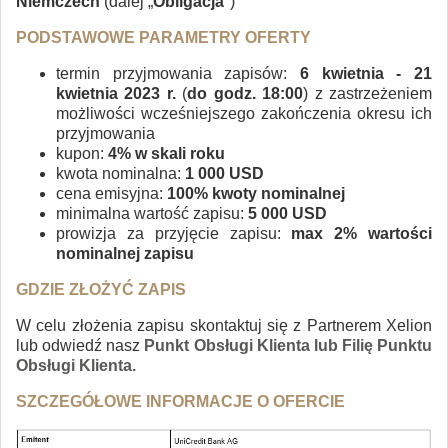
Niemczech
(dalej „
Obligacja
")
PODSTAWOWE PARAMETRY OFERTY
termin przyjmowania zapisów:
6 kwietnia - 21
kwietnia 2023 r.
(
do godz. 18:00
) z zastrzeżeniem
możliwości wcześniejszego zakończenia okresu ich
przyjmowania
kupon:
4% w skali roku
kwota nominalna:
1 000 USD
cena emisyjna:
100% kwoty nominalnej
minimalna wartość zapisu:
5 000 USD
prowizja za przyjęcie zapisu:
max 2% wartości
nominalnej zapisu
GDZIE ZŁOŻYĆ ZAPIS
W celu złożenia zapisu skontaktuj się z Partnerem Xelion
lub odwiedź nasz
Punkt Obsługi Klienta lub Filię Punktu
Obsługi Klienta.
SZCZEGÓŁOWE INFORMACJE O OFERCIE