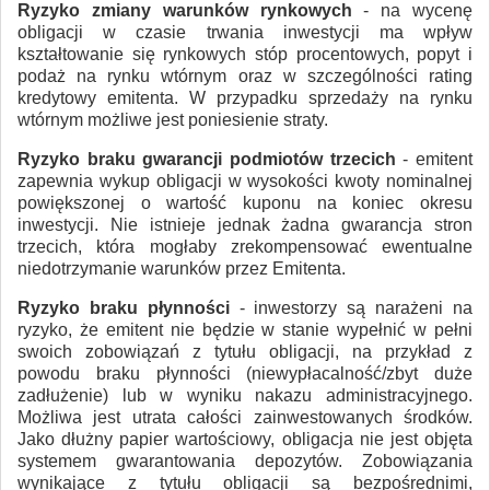
Ryzyko zmiany warunków rynkowych
- na wycenę
obligacji w czasie trwania inwestycji ma wpływ
kształtowanie się rynkowych stóp procentowych, popyt i
podaż na rynku wtórnym oraz w szczególności rating
kredytowy emitenta. W przypadku sprzedaży na rynku
wtórnym możliwe jest poniesienie straty.
Ryzyko braku gwarancji podmiotów trzecich
- emitent
zapewnia wykup obligacji w wysokości kwoty nominalnej
powiększonej o wartość kuponu na koniec okresu
inwestycji. Nie istnieje jednak żadna gwarancja stron
trzecich, która mogłaby zrekompensować ewentualne
niedotrzymanie warunków przez Emitenta.
Ryzyko braku płynności
- inwestorzy są narażeni na
ryzyko, że emitent nie będzie w stanie wypełnić w pełni
swoich zobowiązań z tytułu obligacji, na przykład z
powodu braku płynności (niewypłacalność/zbyt duże
zadłużenie) lub w wyniku nakazu administracyjnego.
Możliwa jest utrata całości zainwestowanych środków.
Jako dłużny papier wartościowy, obligacja nie jest objęta
systemem gwarantowania depozytów. Zobowiązania
wynikające z tytułu obligacji są bezpośrednimi,